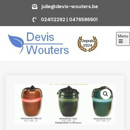
Skip
julie@devis-wouters.be
to
024112292 |
0476586901
content
Menu
Devis-Wouters
Fabricant et distributeur de fournitures funéraires