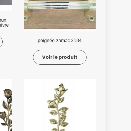
eux
uivre
poignée zamac 2184
Voir le produit