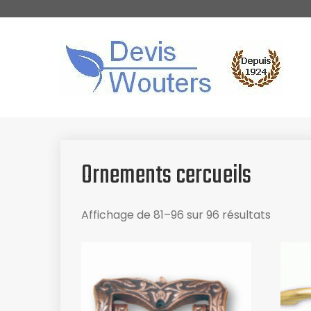
Skip
to
content
Devis-Wouters
Fabricant et distributeur de fournitures
funéraires
Ornements cercueils
Affichage de 81–96 sur 96 résultats