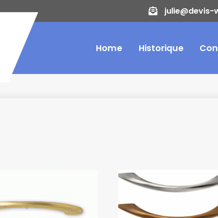
julie@devis-
Home
Historique
Con