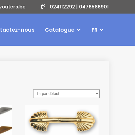
wouters.be
024112292 |
0476586901
tactez-nous
Catalogue
FR