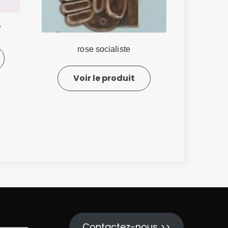
7
rose socialiste
Voir le produit
Contactez-nous >>