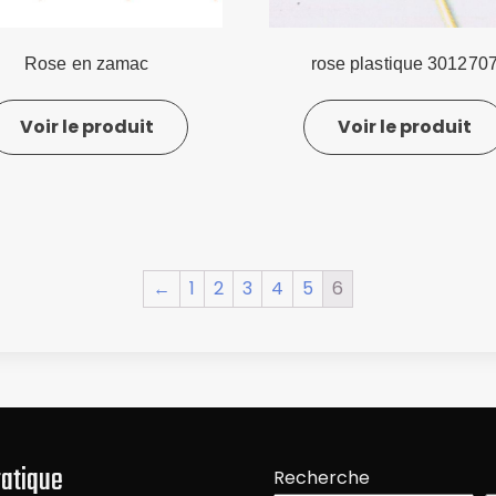
Rose en zamac
rose plastique 301270
Voir le produit
Voir le produit
←
1
2
3
4
5
6
ratique
Recherche