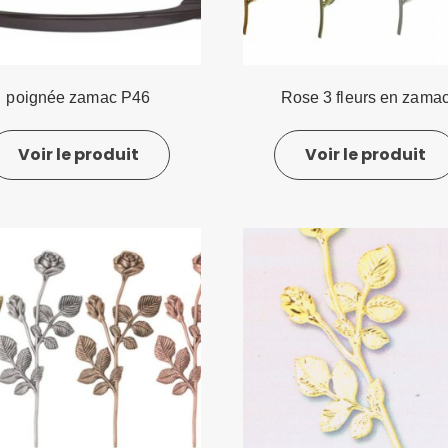
poignée zamac P46
Rose 3 fleurs en zama
Voir le produit
Voir le produit